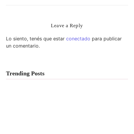
Leave a Reply
Lo siento, tenés que estar
conectado
para publicar
un comentario.
Trending Posts
El Atelier de
Eamanelf #99:
no le tengas
miedo a dormir