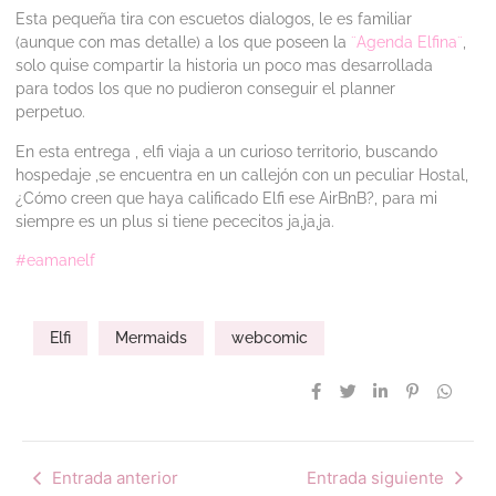
Esta pequeña tira con escuetos dialogos, le es familiar
(aunque con mas detalle) a los que poseen la
¨Agenda Elfina¨
,
solo quise compartir la historia un poco mas desarrollada
para todos los que no pudieron conseguir el planner
perpetuo.
En esta entrega , elfi viaja a un curioso territorio, buscando
hospedaje ,se encuentra en un callejón con un peculiar Hostal,
¿Cómo creen que haya calificado Elfi ese AirBnB?, para mi
siempre es un plus si tiene pececitos ja,ja,ja.
#eamanelf
Elfi
Mermaids
webcomic
Entrada anterior
Entrada siguiente