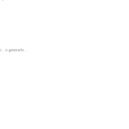
cto…o generarlo…