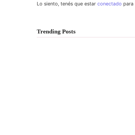
Lo siento, tenés que estar
conectado
para 
Trending Posts
El Atelier de Eamanelf #21
Cuestion de Perspectiva
By
Eamanelf
-
28 agosto, 2023