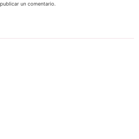
publicar un comentario.
:
El Atelier de Eamanelf #42:
Stravaganza Elfica
By
Eamanelf
-
12 septiembre, 2023